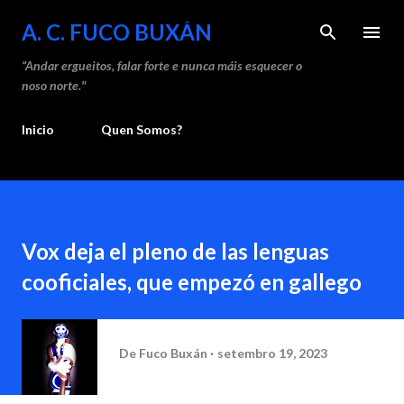
Saltar ao contido principal
A. C. FUCO BUXÁN
“Andar ergueitos, falar forte e nunca máis esquecer o
noso norte."
Inicio
Quen Somos?
Vox deja el pleno de las lenguas
cooficiales, que empezó en gallego
De
Fuco Buxán
setembro 19, 2023