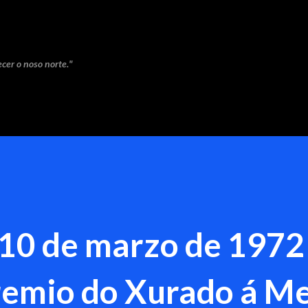
Saltar ao contido principal
cer o noso norte."
 10 de marzo de 1972
remio do Xurado á Me