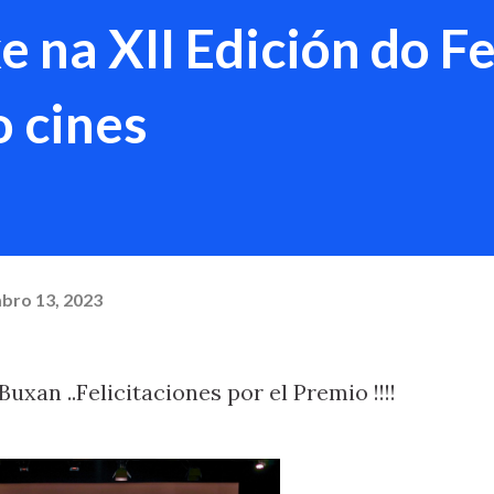
 na XII Edición do Fe
 cines
bro 13, 2023
uxan ..Felicitaciones por el Premio !!!!