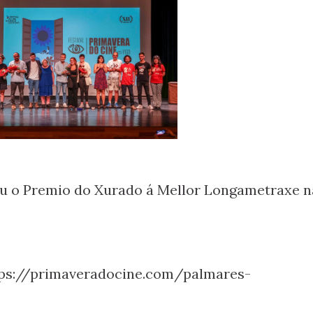
u o Premio do Xurado á Mellor Longametraxe n
tps://primaveradocine.com/palmares-