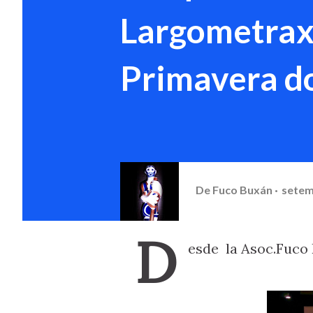
Largometraxe
Primavera do
De
Fuco Buxán
setem
D
esde la Asoc.Fuco B