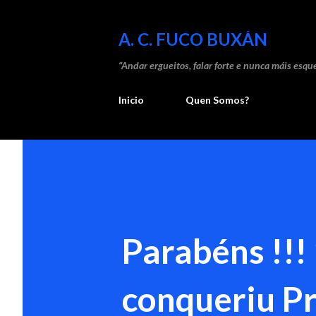
A. C. FUCO BUXÁN
“Andar ergueitos, falar forte e nunca máis esque
Inicio
Quen Somos?
Parabéns !!!
conqueriu P