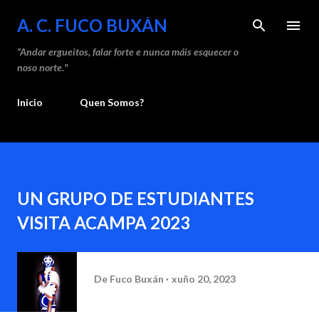
Saltar ao contido principal
A. C. FUCO BUXÁN
“Andar ergueitos, falar forte e nunca máis esquecer o
noso norte."
Inicio
Quen Somos?
UN GRUPO DE ESTUDIANTES
VISITA ACAMPA 2023
De
Fuco Buxán
xuño 20, 2023