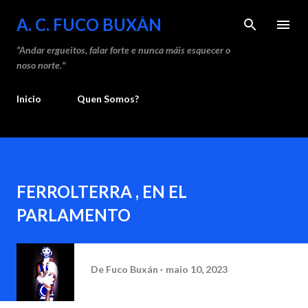
Saltar ao contido principal
A. C. FUCO BUXÁN
“Andar ergueitos, falar forte e nunca máis esquecer o
noso norte."
Inicio
Quen Somos?
FERROLTERRA , EN EL
PARLAMENTO
De
Fuco Buxán
maio 10, 2023