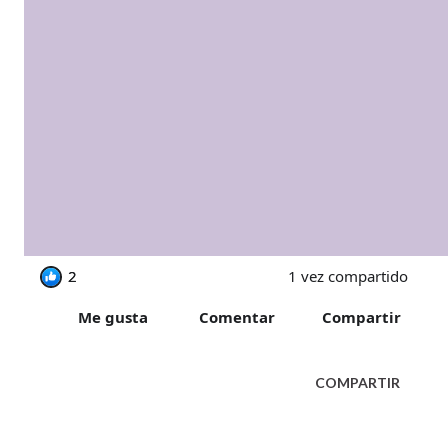
2
2
1 vez compartido
Me gusta
Comentar
Compartir
COMPARTIR