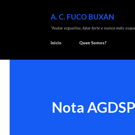
A. C. FUCO BUXÁN
“Andar ergueitos, falar forte e nunca máis esque
Inicio
Quen Somos?
Nota AGDSP 