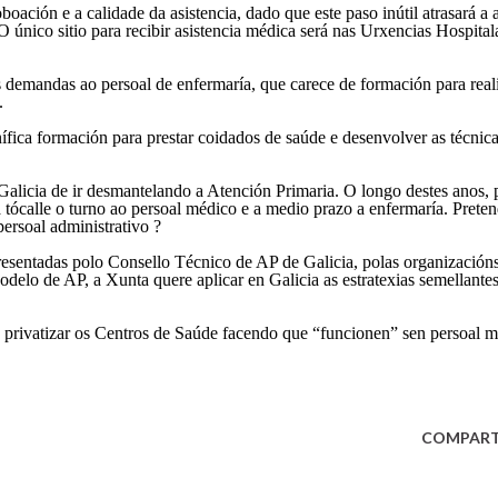
boación e a calidade da asistencia, dado que este paso inútil atrasará a
 único sitio para recibir asistencia médica será nas Urxencias Hospital
es demandas ao persoal de enfermaría, que carece de formación para real
.
ífica formación para prestar coidados de saúde e desenvolver as técnica
Galicia de ir desmantelando a Atención Primaria. O longo destes anos, 
 tócalle o turno ao persoal médico e a medio prazo a enfermaría. Prete
ersoal administrativo ?
resentadas polo Consello Técnico de AP de Galicia, polas organizacións
delo de AP, a Xunta quere aplicar en Galicia as estratexias semellante
e privatizar os Centros de Saúde facendo que “funcionen” sen persoal m
COMPART