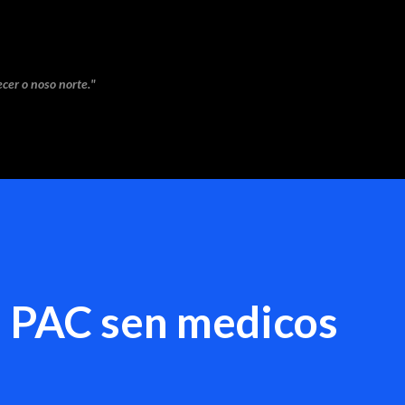
Saltar ao contido principal
cer o noso norte."
PAC sen medicos