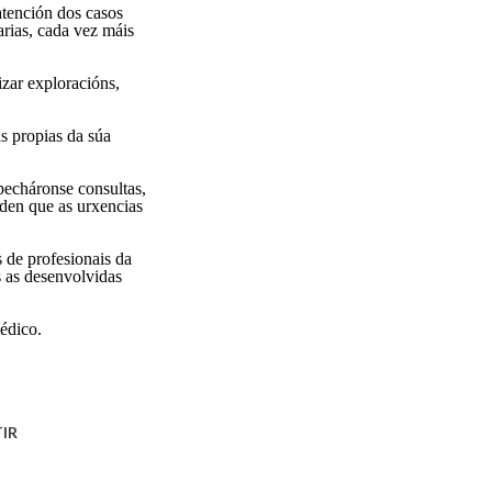
 atención dos casos
arias, cada vez máis
izar exploracións,
s propias da súa
pecháronse consultas,
nden que as urxencias
 de profesionais da
s as desenvolvidas
édico.
IR