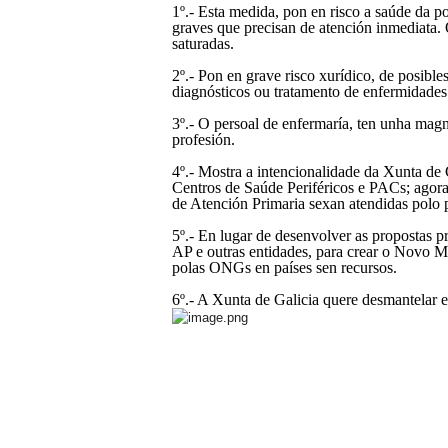
1º.- Esta medida, pon en risco a saúde da po
graves que precisan de atención inmediata. O
saturadas.
2º.- Pon en grave risco xurídico, de posibl
diagnósticos ou tratamento de enfermidades
3º.- O persoal de enfermaría, ten unha magn
profesión.
4º.- Mostra a intencionalidade da Xunta de 
Centros de Saúde Periféricos e PACs; agora
de Atención Primaria sexan atendidas polo p
5º.- En lugar de desenvolver as propostas p
AP e outras entidades, para crear o Novo Mo
polas ONGs en países sen recursos.
6º.- A Xunta de Galicia quere desmantelar 