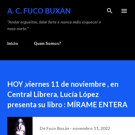
Saltar ao contido principal
A. C. FUCO BUXÁN
“Andar ergueitos, falar forte e nunca máis esquecer o
noso norte."
Inicio
Quen Somos?
HOY ,viernes 11 de noviembre , en
Central Librera, Lucía López
presenta su libro : MÍRAME ENTERA
De
Fuco Buxán
novembro 11, 2022