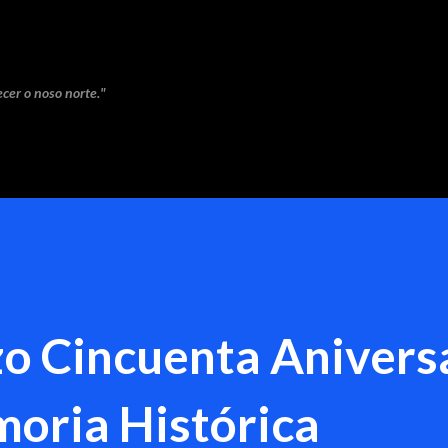
Saltar ao contido principal
cer o noso norte."
o Cincuenta Anivers
oria Histórica