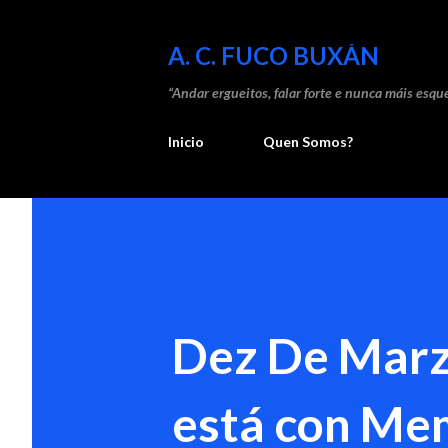
A. C. FUCO BUXÁN
“Andar ergueitos, falar forte e nunca máis esque
Inicio
Quen Somos?
Dez De Marz
está con Mem