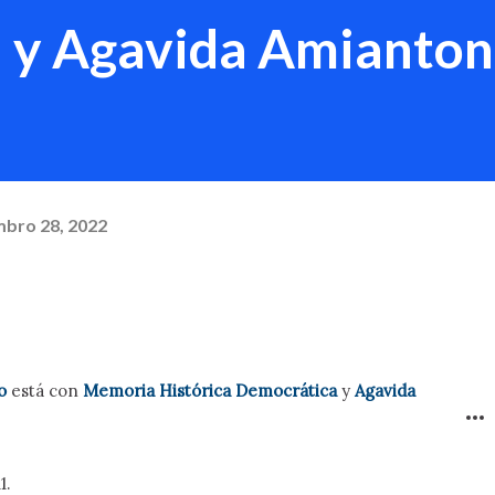
 y Agavida Amianton
bro 28, 2022
o
está con
Memoria Histórica Democrática
y
Agavida
1.