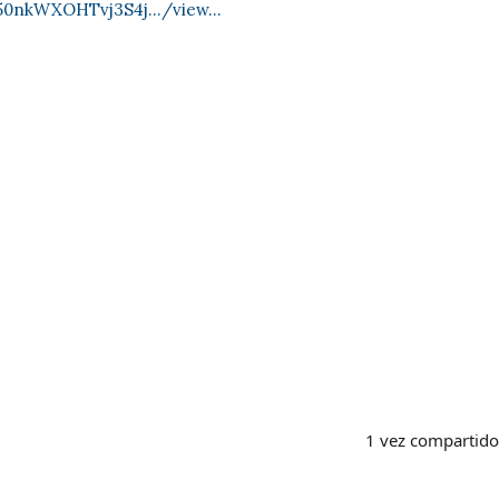
e50nkWXOHTvj3S4j.../view...
1 vez compartido