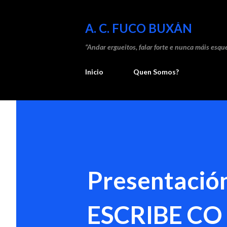
A. C. FUCO BUXÁN
“Andar ergueitos, falar forte e nunca máis esque
Inicio
Quen Somos?
Presentación
ESCRIBE CO 