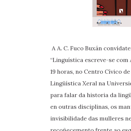
A A. C. Fuco Buxán convídate
“Linguística escreve-se com A
19 horas, no Centro Cívico d
Lingüística Xeral na Univers
para falar da historia da lin
en outras disciplinas, os ma
invisibilidade das mulleres n
recoñecemento frente ao esq