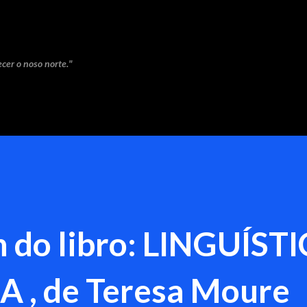
Saltar ao contido principal
cer o noso norte."
 do libro: LINGUÍST
A , de Teresa Moure