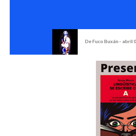
De
Fuco Buxán
abril 