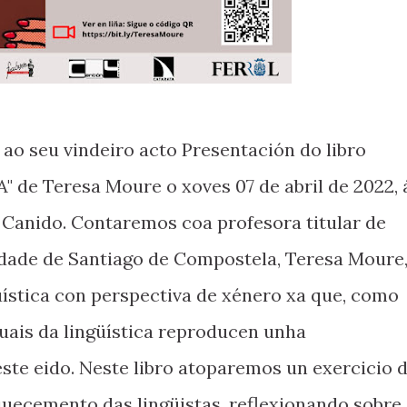
 ao seu vindeiro acto Presentación do libro
" de Teresa Moure o xoves 07 de abril de 2022, 
e Canido. Contaremos coa profesora titular de
idade de Santiago de Compostela, Teresa Moure
güística con perspectiva de xénero xa que, como
nuais da lingüística reproducen unha
este eido. Neste libro atoparemos un exercicio 
uecemento das lingüistas, reflexionando sobre