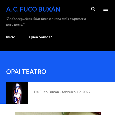
Saltar ao contido principal
A. C. FUCO BUXÁN
“Andar ergueitos, falar forte e nunca máis esquecer o
noso norte."
Inicio
Quen Somos?
OPAI TEATRO
De
Fuco Buxán
febreiro 19, 2022