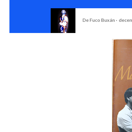
De
Fuco Buxán
decem