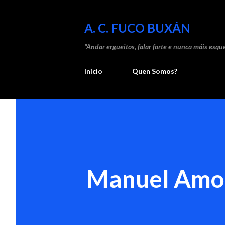
A. C. FUCO BUXÁN
“Andar ergueitos, falar forte e nunca máis esque
Inicio
Quen Somos?
Manuel Amo