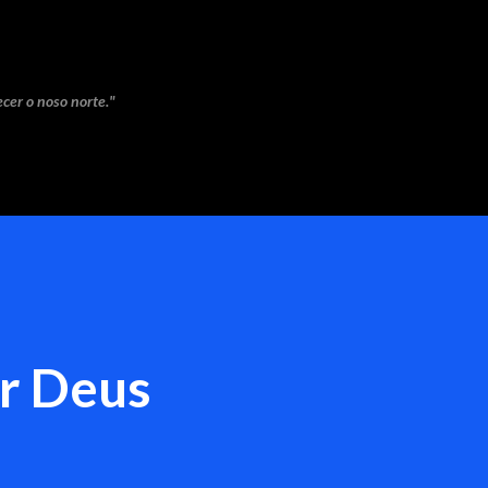
Saltar ao contido principal
cer o noso norte."
r Deus