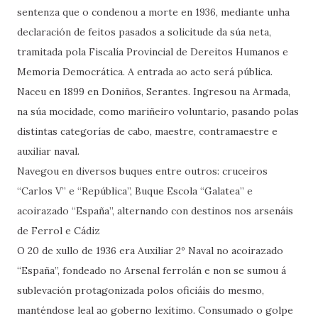
sentenza que o condenou a morte en 1936, mediante unha
declaración de feitos pasados a solicitude da súa neta,
tramitada pola Fiscalía Provincial de Dereitos Humanos e
Memoria Democrática. A entrada ao acto será pública.
Naceu en 1899 en Doniños, Serantes. Ingresou na Armada,
na súa mocidade, como mariñeiro voluntario, pasando polas
distintas categorías de cabo, maestre, contramaestre e
auxiliar naval.
Navegou en diversos buques entre outros: cruceiros
“Carlos V” e “República”, Buque Escola “Galatea” e
acoirazado “España”, alternando con destinos nos arsenáis
de Ferrol e Cádiz
O 20 de xullo de 1936 era Auxiliar 2º Naval no acoirazado
“España”, fondeado no Arsenal ferrolán e non se sumou á
sublevación protagonizada polos oficiáis do mesmo,
manténdose leal ao goberno lexítimo. Consumado o golpe