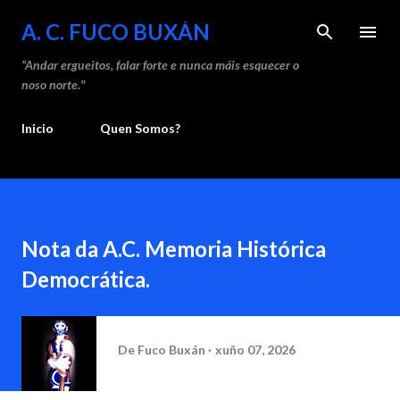
Saltar ao contido principal
A. C. FUCO BUXÁN
“Andar ergueitos, falar forte e nunca máis esquecer o
noso norte."
Inicio
Quen Somos?
Nota da A.C. Memoria Histórica
Democrática.
De
Fuco Buxán
xuño 07, 2026